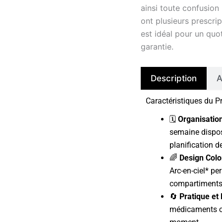
ainsi toute confusion
ont plusieurs prescri
est idéal pour un quoti
garantie.
Description
A
Caractéristiques du P
🗓️
Organisatio
semaine dispos
planification 
🌈
Design Colo
Arc-en-ciel* p
compartiments,
🔄
Pratique et 
médicaments or