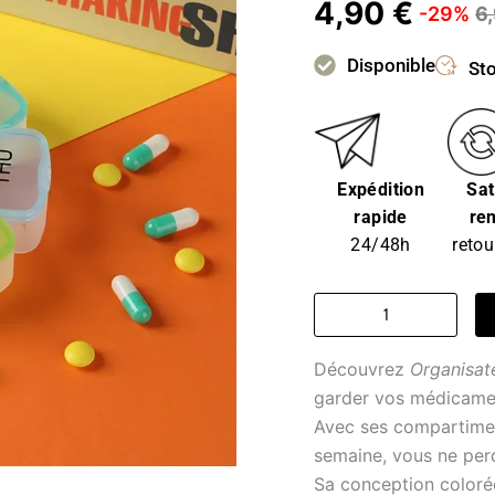
4,90
€
-29%
6
Disponible
Sto
Expédition
Sat
rapide
re
24/48h
retou
quantité
de
Organisateur
Découvrez
Organisat
de
pilules
garder vos médicamen
-
Avec ses compartimen
organisateur
semaine, vous ne perdr
arc
Sa conception colorée