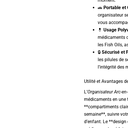
moment.
🚗
Portable et
organisateur s
vous accompag
💊
Usage Polyv
médicaments q
les Fish Oils, 
🔒
Sécurisé et F
les pilules de s
l’intégrité des
Utilité et Avantages d
L’
Organisateur Arc-en-
médicaments en une tâ
**compartiments clair
semaine**, suivre vot
d’enfant. Le **design 