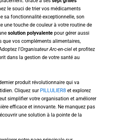
placement. Grâce à ses
sept grilles
nez le souci de trier vos médicaments
e sa fonctionnalité exceptionnelle, son
e une touche de couleur à votre routine de
 une
solution polyvalente
pour gérer aussi
 que vos compléments alimentaires,
Adoptez l’
Organisateur Arc-en-ciel
et profitez
sprit dans la gestion de votre santé au
ernier produit révolutionnaire qui va
tidien. Cliquez sur
PILLULIER8
et explorez
ut simplifier votre organisation et améliorer
nière efficace et innovante. Ne manquez pas
écouvrir une solution à la pointe de la
explorer notre page principale sur