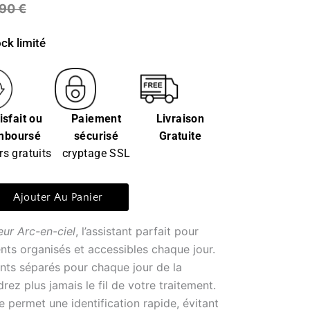
,90
€
ck limité
isfait ou
Paiement
Livraison
mboursé
sécurisé
Gratuite
rs gratuits
cryptage SSL
Ajouter Au Panier
eur Arc-en-ciel
, l’assistant parfait pour
ts organisés et accessibles chaque jour.
ts séparés pour chaque jour de la
ez plus jamais le fil de votre traitement.
 permet une identification rapide, évitant