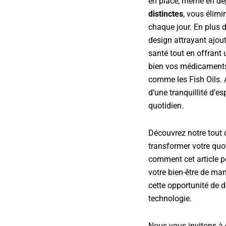
en place, même en dé
distinctes
, vous élimi
chaque jour. En plus d
design attrayant ajout
santé tout en offrant
bien vos médicaments
comme les Fish Oils. 
d’une tranquillité d’e
quotidien.
Découvrez notre tout d
transformer votre quo
comment cet article pe
votre bien-être de ma
cette opportunité de d
technologie.
Nous vous invitons à 