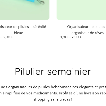
isateur de pilules – sérénité
Organisateur de pilules
bleue
organiseur de rêves
L
L
L
L
€
3,90
€
4,90
€
2,90
€
e
e
e
e
p
p
p
p
r
r
r
r
i
i
i
i
x
x
x
x
i
a
i
a
n
c
n
c
Pilulier semainier
i
t
i
t
t
u
t
u
i
e
i
e
a
l
a
l
l
e
l
e
nos organisateurs de pilules hebdomadaires élégants et pra
é
s
é
s
t
t
t
t
n simplifiée de vos médicaments. Profitez d’une livraison rap
a
a
shopping sans tracas !
i
:
i
:
t
3
t
2