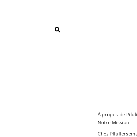
Aller
au
contenu
À propos de Pilu
Notre Mission
Chez Piluliersema