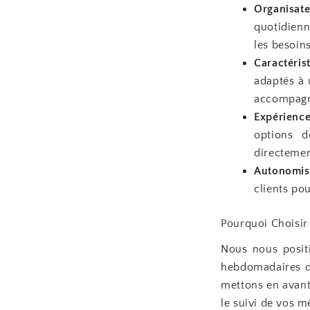
Organisat
quotidienn
les besoins
Caractéris
adaptés à 
accompagn
Expérienc
options d
directemen
Autonomis
clients pou
Pourquoi Choisir
Nous nous posit
hebdomadaires d
mettons en avant 
le suivi de vos m