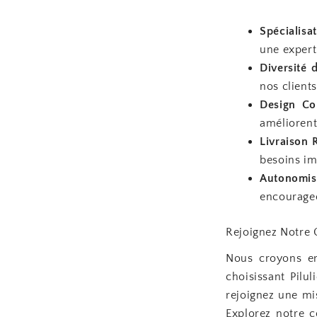
Spécialisa
une expert
Diversité 
nos clients
Design Con
améliorent
Livraison 
besoins im
Autonomis
encourageo
Rejoignez Notr
Nous croyons en
choisissant Pilu
rejoignez une mi
Explorez notre c