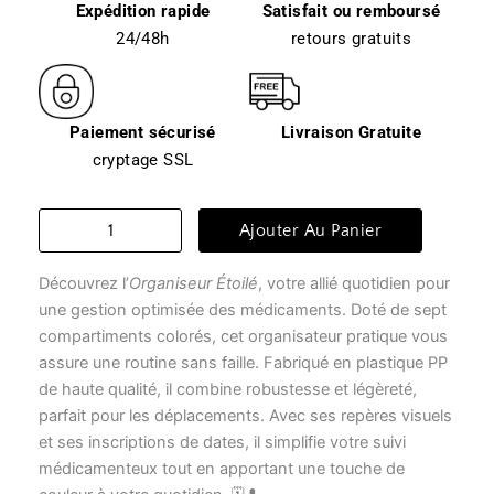
Expédition rapide
Satisfait ou remboursé
24/48h
retours gratuits
Paiement sécurisé
Livraison Gratuite
cryptage SSL
quantité
Ajouter Au Panier
de
Gestion
Découvrez l’
Organiseur Étoilé
, votre allié quotidien pour
des
médicaments
une gestion optimisée des médicaments. Doté de sept
-
compartiments colorés, cet organisateur pratique vous
organiseur
assure une routine sans faille. Fabriqué en plastique PP
étoilé
de haute qualité, il combine robustesse et légèreté,
parfait pour les déplacements. Avec ses repères visuels
et ses inscriptions de dates, il simplifie votre suivi
médicamenteux tout en apportant une touche de