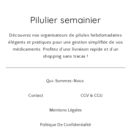
a
a
r
r
i
:
i
:
i
i
Pilulier semainier
t
2
t
3
x
x
,
,
i
a
:
9
:
9
n
c
Découvrez nos organisateurs de pilules hebdomadaires
4
0
8
0
i
t
élégants et pratiques pour une gestion simplifiée de vos
,
,
t
u
médicaments. Profitez d’une livraison rapide et d’un
9
€
3
€
i
e
shopping sans tracas !
0
.
7
.
a
l
l
e
€
€
é
s
Qui-Sommes-Nous
.
.
t
t
a
Contact
CGV & CGU
i
:
t
3
Mentions Légales
,
:
9
Politique De Confidentialité
5
0