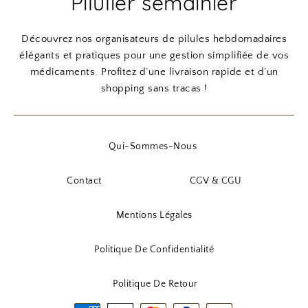
Pilulier semainier
,
i
a
:
9
n
c
Découvrez nos organisateurs de pilules hebdomadaires
1
0
i
t
élégants et pratiques pour une gestion simplifiée de vos
0
t
u
médicaments. Profitez d’une livraison rapide et d’un
,
€
i
e
shopping sans tracas !
9
.
a
l
0
l
e
é
s
Qui-Sommes-Nous
€
t
t
.
a
Contact
CGV & CGU
i
:
t
3
Mentions Légales
,
:
9
Politique De Confidentialité
4
0
,
Politique De Retour
9
€
0
.