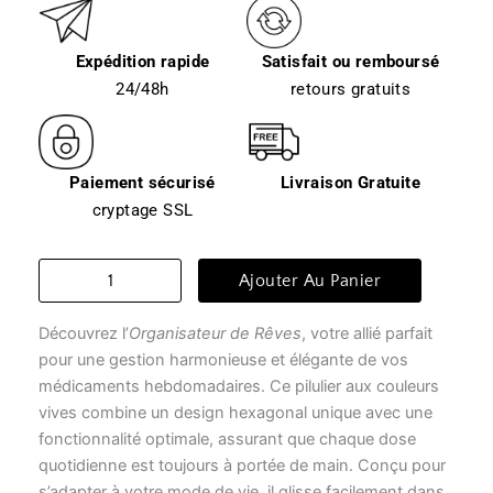
Expédition rapide
Satisfait ou remboursé
24/48h
retours gratuits
Paiement sécurisé
Livraison Gratuite
cryptage SSL
quantité
Ajouter Au Panier
de
Organisateur
Découvrez l’
Organisateur de Rêves
, votre allié parfait
hebdomadaire
de
pour une gestion harmonieuse et élégante de vos
pilules
médicaments hebdomadaires. Ce pilulier aux couleurs
-
vives combine un design hexagonal unique avec une
organisateur
fonctionnalité optimale, assurant que chaque dose
de
quotidienne est toujours à portée de main. Conçu pour
rêves
s’adapter à votre mode de vie, il glisse facilement dans