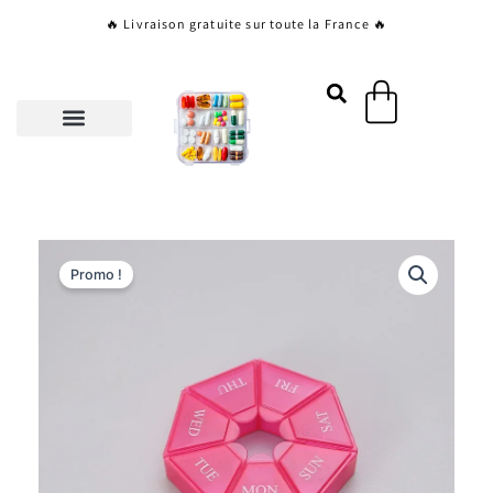
Aller
🔥 Livraison gratuite sur toute la France 🔥
au
contenu
Panier
Promo !