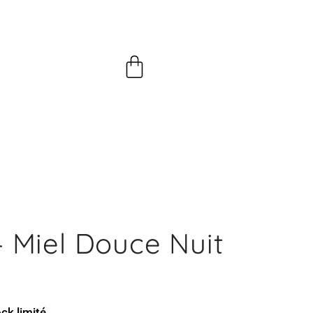
Panier
 – Miel Douce Nuit
ck limité