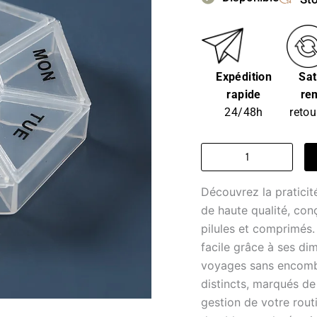
Expédition
Sat
rapide
re
24/48h
retou
quantité
de
pillulier
Découvrez la praticité
-
Miel
de haute qualité, co
Douce
pilules et comprimés.
Nuit
facile grâce à ses di
voyages sans encomb
distincts, marqués de 
gestion de votre rout