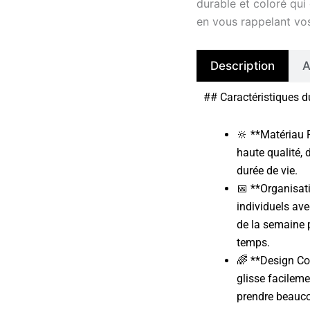
durable et coloré qui
en vous rappelant vos
Description
A
## Caractéristiques d
🔆 **Matériau 
haute qualité, 
durée de vie.
📅 **Organisat
individuels av
de la semaine 
temps.
🌈 **Design Co
glisse facilem
prendre beauco