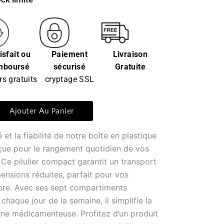
isfait ou
Paiement
Livraison
mboursé
sécurisé
Gratuite
rs gratuits
cryptage SSL
Ajouter Au Panier
 et la fiabilité de notre boîte en plastique
nçue pour le rangement quotidien de vos
 Ce pilulier compact garantit un transport
mensions réduites, parfait pour vos
re. Avec ses sept compartiments
chaque jour de la semaine, il simplifie la
ine médicamenteuse. Profitez d’un produit