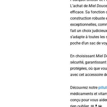
L’achat de
Miel Douce
efficace. Sa fonction
construction robuste e
exceptionnelles, com
fait un choix judicieu
s’adapte à toutes les s
poche d’un sac de vo
En choisissant
Miel D
sécurité, garantissant
protégées, où que vous
avec cet accessoire d
Découvrez notre
pillul
médicaments et vitam
conçu pour vous aider 
rien oublier. 📅💊🧩