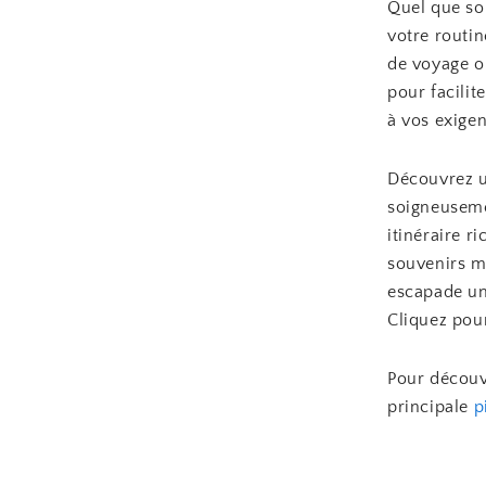
Quel que soi
votre routin
de voyage o
pour facilit
à vos exigen
Découvrez un
soigneuseme
itinéraire r
souvenirs 
escapade un
Cliquez pou
Pour découvr
principale
p