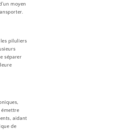
 d’un moyen
ransporter.
es piluliers
usieurs
de séparer
lleure
roniques,
t émettre
ents, aidant
rique de