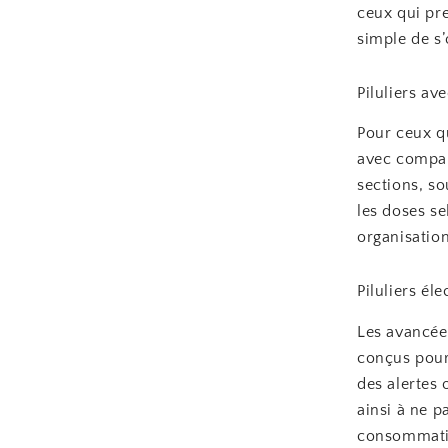
ceux qui pr
simple de s’
Piluliers a
Pour ceux qu
avec compar
sections, so
les doses se
organisatio
Piluliers él
Les avancées
conçus pour
des alertes 
ainsi à ne p
consommation