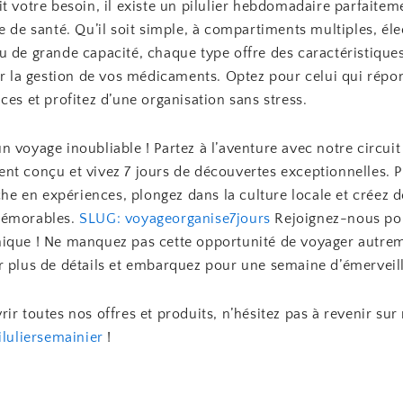
t votre besoin, il existe un pilulier hebdomadaire parfaitem
e de santé. Qu’il soit simple, à compartiments multiples, él
u de grande capacité, chaque type offre des caractéristique
er la gestion de vos médicaments. Optez pour celui qui répo
ces et profitez d’une organisation sans stress.
 voyage inoubliable ! Partez à l’aventure avec notre circuit
nt conçu et vivez 7 jours de découvertes exceptionnelles. P
iche en expériences, plongez dans la culture locale et créez 
mémorables.
SLUG: voyageorganise7jours
Rejoignez-nous pou
ique ! Ne manquez pas cette opportunité de voyager autre
r plus de détails et embarquez pour une semaine d’émerveil
ir toutes nos offres et produits, n’hésitez pas à revenir sur
iluliersemainier
!