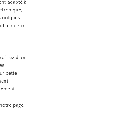
ent adapté à
ectronique,
s uniques
nd le mieux
rofitez d’un
des
r cette
ment.
lement !
 notre page