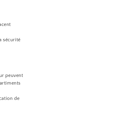
acent
a sécurité
ur peuvent
partiments
cation de