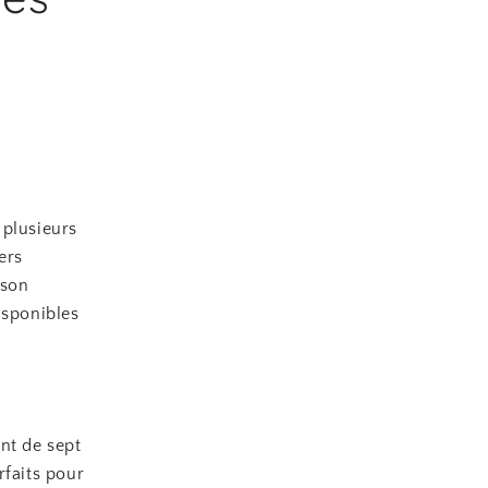
 plusieurs
ers
 son
isponibles
nt de sept
rfaits pour