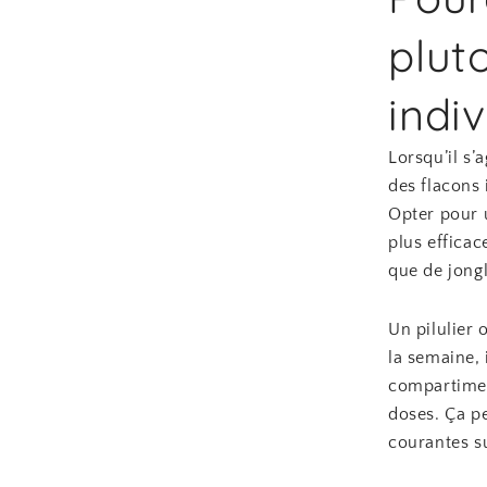
plut
indi
Lorsqu’il s’
des flacons 
Opter pour u
plus efficac
que de jongl
Un pilulier 
la semaine, 
compartiment
doses. Ça pe
courantes s