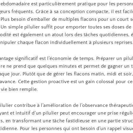
 hebdomadaire est particulièrement pratique pour les person
eurs fréquents. Grâce à sa conception compacte, il est facil
 Plus besoin d’emballer de multiples flacons pour un court 
 Un simple pilulier suffit pour emporter toutes ses doses de
dité est également un atout lors des tâches quotidiennes, é
nipuler chaque flacon individuellement à plusieurs reprises
ntage significatif est l’économie de temps. Préparer un pilul
e ne prend que quelques minutes et permet de gagner un 
que jour. Plutôt que de gérer les flacons matin, midi et soir,
’avance. Cette gestion proactive est un gain colossal pour c
vie bien remplie.
ilulier contribue à l’amélioration de l’observance thérapeuti
yant et intuitif d’un pilulier peut encourager une prise régul
, en transformant une tâche fastidieuse en une partie struc
idienne. Pour les personnes qui ont besoin d’un rappel visue