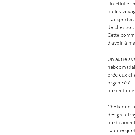
Un pilulier
ou les voyag
transporter.
de chez soi.
Cette commo
d’avoir à ma
Un autre ava
hebdomadair
précieux cha
organisé à l
mènent une 
Choisir un p
design attra
médicaments
routine quot