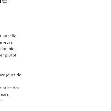
tionnelle
erreurs.
ution bien
ier plutôt
par jours de
a prise des
reurs
é.