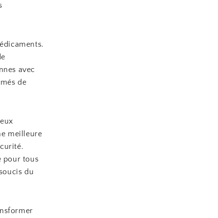
s
médicaments.
de
onnes avec
ermés de
reux
ne meilleure
curité.
 pour tous
 soucis du
ansformer