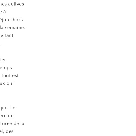
nes actives
e à
séjour hors
 la semaine.
vitant
.
ier
temps
 tout est
eux qui
que. Le
ière de
turée de la
l, des