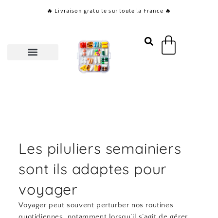
Aller
🔥 Livraison gratuite sur toute la France 🔥
au
contenu
Panier
Les piluliers semainiers
sont ils adaptes pour
voyager
Voyager peut souvent perturber nos routines
quotidiennes, notamment lorsqu’il s’agit de gérer