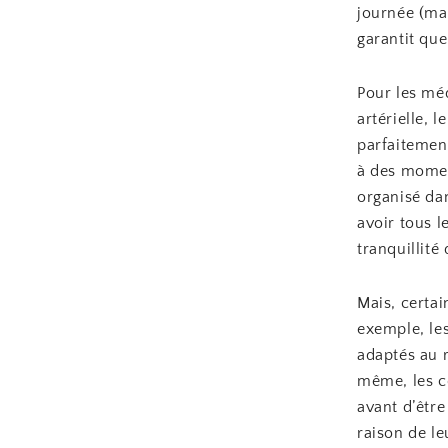
journée (mat
garantit qu
Pour les mé
artérielle, 
parfaitemen
à des momen
organisé da
avoir tous l
tranquillité 
Mais, certa
exemple, le
adaptés au 
même, les c
avant d’êtr
raison de le