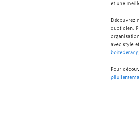
et une meill
Découvrez n
quotidien. P
organisatio
avec style et
boitederang
Pour découvr
piluliersema