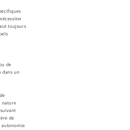
pécifiques
nécessiter
eut toujours
pels
 ou de
on dans un
 de
a nature
 suivant
ière de
de autonomie