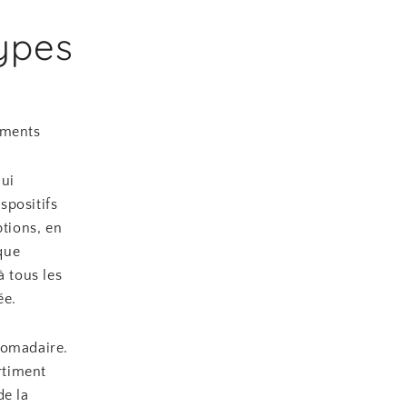
types
aments
qui
spositifs
ptions, en
que
à tous les
ée.
domadaire.
rtiment
de la