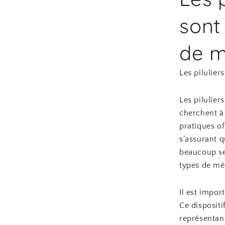
sont
de 
Les pilulie
Les pilulie
cherchent à
pratiques of
s’assurant 
beaucoup se 
types de mé
Il est impo
Ce disposit
représentant