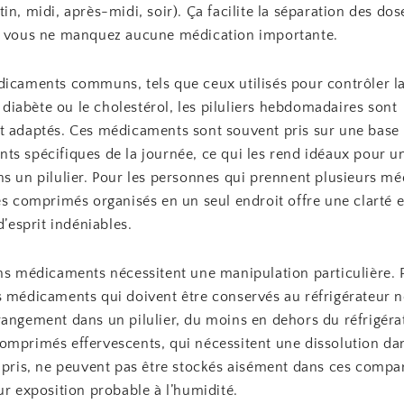
in, midi, après-midi, soir). Ça facilite la séparation des dos
e vous ne manquez aucune médication importante.
dicaments communs, tels que ceux utilisés pour contrôler l
le diabète ou le cholestérol, les piluliers hebdomadaires sont
t adaptés. Ces médicaments sont souvent pris sur une base r
ts spécifiques de la journée, ce qui les rend idéaux pour 
ns un pilulier. Pour les personnes qui prennent plusieurs m
es comprimés organisés en un seul endroit offre une clarté 
d’esprit indéniables.
ins médicaments nécessitent une manipulation particulière. 
s médicaments qui doivent être conservés au réfrigérateur n
rangement dans un pilulier, du moins en dehors du réfrigéra
omprimés effervescents, qui nécessitent une dissolution dan
e pris, ne peuvent pas être stockés aisément dans ces compa
ur exposition probable à l’humidité.