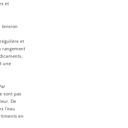
es et
a tension
égulière et
un rangement
édicaments,
et une
Par
e sont pas
teur. De
s l’eau
rtiments en