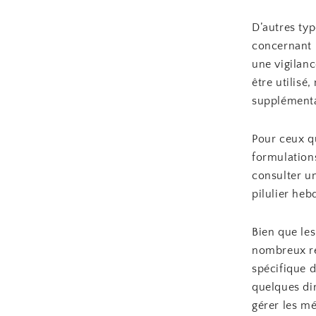
D’autres ty
concernant 
une vigilan
être utilisé
supplémentai
Pour ceux q
formulations
consulter un
pilulier he
Bien que le
nombreux ré
spécifique 
quelques dir
gérer les mé