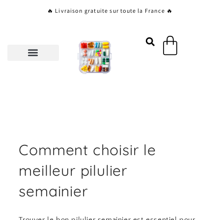
Aller
🔥 Livraison gratuite sur toute la France 🔥
au
contenu
Panier
Comment choisir le
meilleur pilulier
semainier
Trouver le bon pilulier semainier est essentiel pour