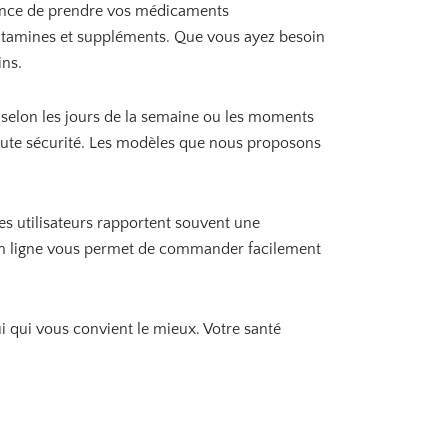
rtance de prendre vos médicaments
a
i
:
, vitamines et suppléments. Que vous ayez besoin
t
5
ins.
,
:
9
6
0
s selon les jours de la semaine ou les moments
,
9
€
toute sécurité. Les modèles que nous proposons
0
.
€
.
Les utilisateurs rapportent souvent une
ce en ligne vous permet de commander facilement
 qui vous convient le mieux. Votre santé