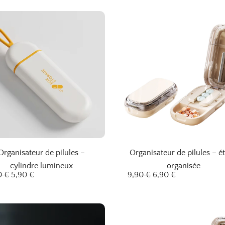
Page
Page
Organisateur de pilules –
Organisateur de pilules – ét
cylindre lumineux
organisée
L
L
L
L
0
€
5,90
€
9,90
€
6,90
€
e
e
e
e
p
p
p
p
r
r
r
r
i
i
i
i
x
x
x
x
i
a
i
a