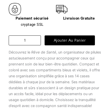
Paiement sécurisé
Livraison Gratuite
cryptage SSL
quantité
Ajouter Au Panier
de
Pillulier
Découvrez le
Rêve de Santé
, un organisateur de pilules
-
rêve
astucieusement conçu pour accompagner ceux qui
de
prennent soin de leur bien-être quotidien. Compact et
santé
coloré avec ses compartiments bleus et violets, il offre
une organisation simplifiée grâce à ses 14 cases
dédiées à chaque jour de la semaine. Ses matériaux
durables et sûrs s’associent à un design pratique pour
un accès facile, idéal pour les déplacements ou un
usage quotidien à domicile. Choisissez la tranquillité
d’esprit avec ce compagnon santé indispensable!