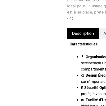
idéal pour un usage q
est à sa place, prête
🌿💊
Description
A
Caractéristiques :
💊
Organisati
sereinement u
compartiments 
🎨
Design Élég
sur n’importe q
🔒
Sécurité Opt
protéger vos m
📅
Facilité d’Ut