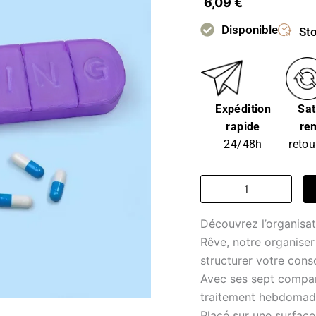
6,09
€
Disponible
Sto
Expédition
Sat
rapide
re
24/48h
retou
quantité
de
pillulier
Découvrez l’organisa
-
Miel
Rêve, notre organiser
Douce
structurer votre con
Rêve
Avec ses sept compar
traitement hebdomada
Placé sur une surface 