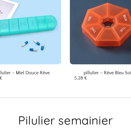
llulier – Miel Douce Rêve
pillulier – Rêve Bleu So
€
5,28
€
Pilulier semainier