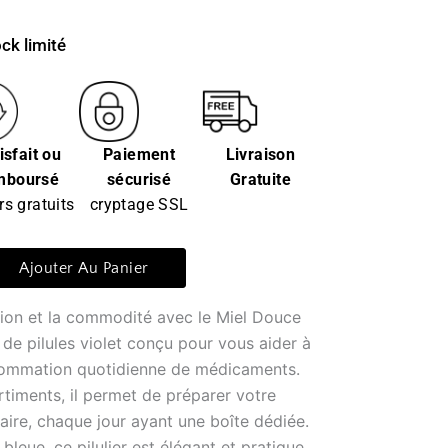
ck limité
isfait ou
Paiement
Livraison
mboursé
sécurisé
Gratuite
rs gratuits
cryptage SSL
Ajouter Au Panier
tion et la commodité avec le Miel Douce
 de pilules violet conçu pour vous aider à
sommation quotidienne de médicaments.
timents, il permet de préparer votre
ire, chaque jour ayant une boîte dédiée.
bleue, ce pilulier est élégant et pratique,