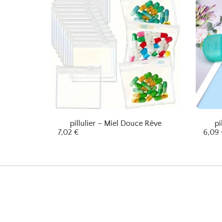
pillulier – Miel Douce Rêve
pi
7,02
€
6,09