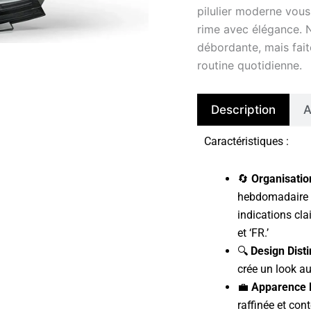
pilulier moderne vous
rime avec élégance. Ne
débordante, mais fait
routine quotidienne.
Description
A
Caractéristiques :
🔄
Organisation
hebdomadaire 
indications cla
et ‘FR.’
🔍
Design Distin
crée un look a
💼
Apparence É
raffinée et con