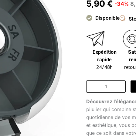
5,90
€
-34%
8
Disponible
Sto
Expédition
Sat
rapide
re
24/48h
retou
quantité
de
Pillulier
Découvrez l’élégance
-
organisateur
pilulier qui combine s
étoilé
quotidienne de vos 
et esthétique, vous p
que ce soit dans vot