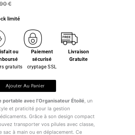
,90
€
ck limité
isfait ou
Paiement
Livraison
mboursé
sécurisé
Gratuite
rs gratuits
cryptage SSL
Ajouter Au Panier
 portable avec l’Organisateur Étoilé
, un
tyle et praticité pour la gestion
médicaments. Grâce à son design compact
ouvez transporter vos pilules avec classe,
re sac à main ou en déplacement. Ce