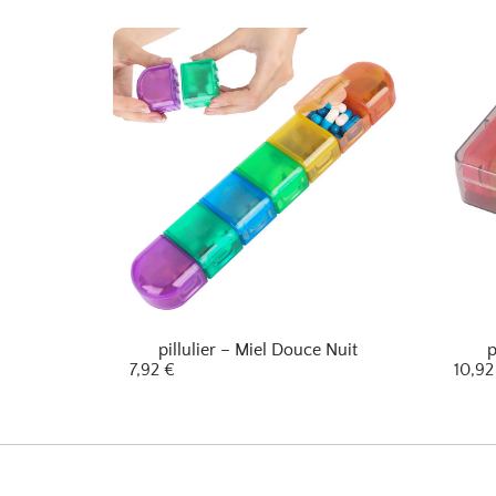
pillulier – Miel Douce Nuit
p
7,92
€
10,9