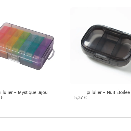
illulier – Mystique Bijou
pillulier – Nuit Étoilée
2
€
5,37
€