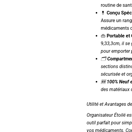
routine de sant
💊
Conçu Spéci
Assure un rang
médicaments q
👜
Portable et
9,3
3,3cm, il se
pour emporter 
🗂️
Compartmen
sections distin
sécurisée et or
🆕
100% Neuf et
des matériaux d
Utilité et Avantages d
Organisateur Étoilé
est
outil parfait pour simp
vos médicaments. Conç