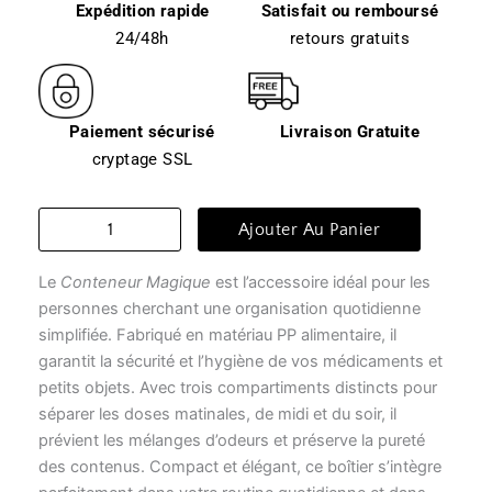
Expédition rapide
Satisfait ou remboursé
24/48h
retours gratuits
Paiement sécurisé
Livraison Gratuite
cryptage SSL
quantité
Ajouter Au Panier
de
Pillulier
Le
Conteneur Magique
est l’accessoire idéal pour les
-
conteneur
personnes cherchant une organisation quotidienne
magique
simplifiée. Fabriqué en matériau PP alimentaire, il
garantit la sécurité et l’hygiène de vos médicaments et
petits objets. Avec trois compartiments distincts pour
séparer les doses matinales, de midi et du soir, il
prévient les mélanges d’odeurs et préserve la pureté
des contenus. Compact et élégant, ce boîtier s’intègre