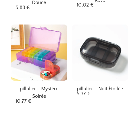
Douce
10,02
€
5,88
€
pillulier – Mystère
pillulier – Nuit Étoilée
5,37
€
Soirée
10,77
€